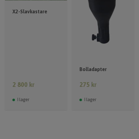
X2-Slavkastare
Bolladapter
2 800 kr
275 kr
I lager
I lager